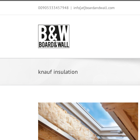
Skip
00905333457948
|
info[at]boardandwall.com
to
content
knauf insulation
ulation Material