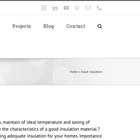
Instagram
LinkedIn
YouTube
WhatsApp
Email
Phone
Projects
Blog
Contact
Home
»
knauf insulation
n, maintain of ideal temperature and saving of
he characteristics of a good insulation material ?
osing adequate insulation for your homes. Importance