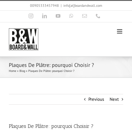
Skip
00905333457948
|
info[at]boardandwall.com
to
content
Instagram
LinkedIn
YouTube
WhatsApp
Email
Phone
Plaques De Plâtre: pourquoi Choisir ?
Home
»
Blog
»
Plaques De Plâtre: pourquoi Choisir ?
Previous
Next
Plaques De Plâtre: pourquoi Choisir ?